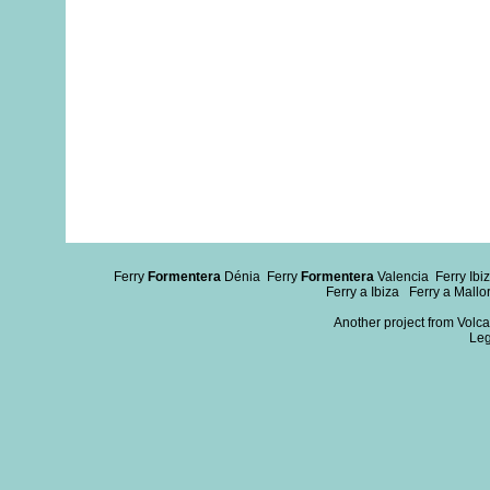
Ferry
Formentera
Dénia
Ferry
Formentera
Valencia
Ferry Ibi
Ferry a Ibiza
Ferry a Mallo
Another project from Volcan
Leg